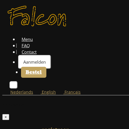
Menu
FAQ
Contact
Aanmelden
Bestel
Nederlands
English
Français
Aanmelden
×