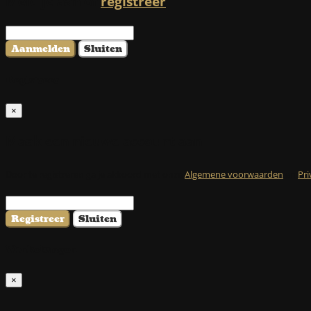
Meld je aan of
registreer
Aanmelden
Sluiten
Registreer
×
Maak een nieuwe account aan
Door te registreren ga je akkoord met onze
Algemene voorwaarden
en
Pri
Registreer
Sluiten
Winkelwagen
×